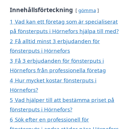
Innehållsförteckning
gömma
1
Vad kan ett företag som är specialiserat
på fönsterputs i Hörnefors hjälpa till med?
2
Få alltid minst 3 erbjudanden för
fönsterputs i Hörnefors
3
Få 3 erbjudanden för fönsterputs i
Hörnefors från professionella företag
4
Hur mycket kostar fönsterputs i
Hörnefors?
5
Vad hjälper till att bestämma priset på
fönsterputs i Hörnefors?
6
Sök efter en professionell för
fönsterputs i andra städer nära Hörnefors