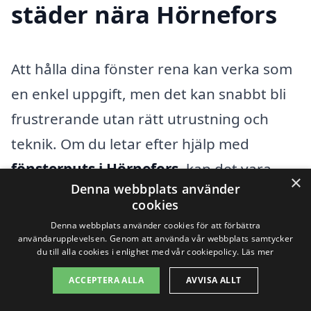
städer nära Hörnefors
Att hålla dina fönster rena kan verka som
en enkel uppgift, men det kan snabbt bli
frustrerande utan rätt utrustning och
teknik. Om du letar efter hjälp med
fönsterputs i Hörnefors
, kan det vara
×
Denna webbplats använder
värt att överväga att även söka efter
cookies
professionella tjänster i närliggande
Denna webbplats använder cookies för att förbättra
användarupplevelsen. Genom att använda vår webbplats samtycker
städer. Här är några fördelar med att
du till alla cookies i enlighet med vår cookiepolicy.
Läs mer
anlita experter:
ACCEPTERA ALLA
AVVISA ALLT