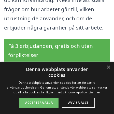
du kan förvänta dig. Tveka inte att ställa
frågor om hur arbetet går till, vilken
utrustning de använder, och om de
erbjuder några garantier på sitt arbete.
Få 3 erbjudanden, gratis och utan
förpliktelser
×
Denna webbplats använder
cookies
Sök efter en
Denna webbplats använder cookies för att förbättra
användarupplevelsen. Genom att använda vår webbplats samtycker
professionell för
du till alla cookies i enlighet med vår cookiepolicy.
Läs mer
ACCEPTERA ALLA
AVVISA ALLT
fönsterputs i andra