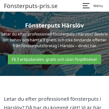
Fönsterputs-pris.se
Menu
Fönsterputs Härslöv
Letar du efter professionell fönsterputs i Härslöv? Beskriv
ditt behov och hämta 3 gratis och icke bindande offerter
från fönsterputsföretag i Härslöv – direkt här.
Få 3 erbjudanden, gratis och utan förpliktelser
Letar du efter professionell fönsterputs i
Härslöv? Då har du kommit rätt! Vi är här