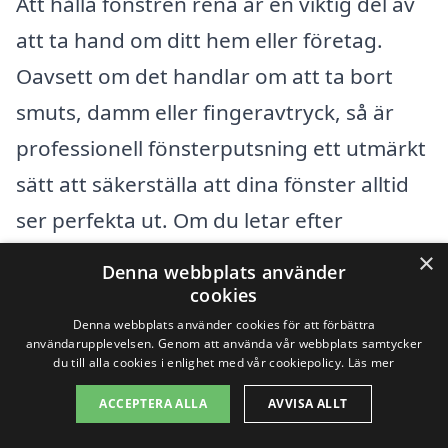
Att hålla fönstren rena är en viktig del av
att ta hand om ditt hem eller företag.
Oavsett om det handlar om att ta bort
smuts, damm eller fingeravtryck, så är
professionell fönsterputsning ett utmärkt
sätt att säkerställa att dina fönster alltid
ser perfekta ut. Om du letar efter
fönsterputs i Grytgöl, kan det vara värt
×
Denna webbplats använder
att överväga företag i närliggande städer
cookies
för att få det bästa erbjudandet och
Denna webbplats använder cookies för att förbättra
användarupplevelsen. Genom att använda vår webbplats samtycker
servicen.
du till alla cookies i enlighet med vår cookiepolicy.
Läs mer
ACCEPTERA ALLA
AVVISA ALLT
Det finns flera städer runt Grytgöl där du