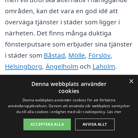
områden, kan det vara en god idé att
överväga tjänster i städer som ligger i
närheten. Det finns många duktiga
fönsterputsare som erbjuder sina tjänster
i städer som
Båstad
,
Mölle
,
Förslöv
,
Helsingborg
,
Ängelholm
och
Laholm
.
Genom att söka i dessa områder kan du
×
Denna webbplats använder
finna bra erbjudanden och professionella
cookies
tjänster.
Denna webbplats använder cookies för att förbättra
användarupplevelsen. Genom att använda vår webbplats samtycker
du till alla cookies i enlighet med vår cookiepolicy.
Läs mer
Här är några fördelar med att jämföra
ACCEPTERA ALLA
AVVISA ALLT
olika företag som erbjuder fönsterputs i