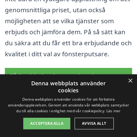
genomsnittliga priset, utan också
möjligheten att se vilka tjänster som
erbjuds och jämföra dem. På så sätt kan
du säkra att du får ett bra erbjudande och
kvalitet i ditt val av fönsterputsare.
Få 3 erbjudanden, gratis och utan
×
Denna webbplats använder
förpliktelser
cookies
Denna webbplats använder cookies för att förbättra
användarupplevelsen. Genom att använda vår webbplats samtycker
du till alla cookies i enlighet med vår cookiepolicy.
Läs mer
Sök efter en
ACCEPTERA ALLA
AVVISA ALLT
professionell för