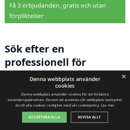
Få 3 erbjudanden, gratis och utan
förpliktelser
Sök efter en
professionell för
fönsterputs i andra
×
Denna webbplats använder
städer nära Gnosjö
cookies
Denna webbplats använder cookies för att förbättra
användarupplevelsen. Genom att använda vår webbplats samtycker
du till alla cookies i enlighet med vår cookiepolicy.
Läs mer
Att hitta pålitliga och professionella
ACCEPTERA ALLA
AVVISA ALLT
fönsterputsare i Gnosjö kan vara en