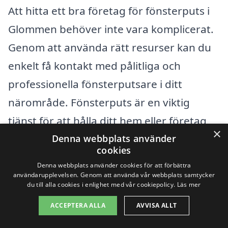
Att hitta ett bra företag för fönsterputs i
Glommen behöver inte vara komplicerat.
Genom att använda rätt resurser kan du
enkelt få kontakt med pålitliga och
professionella fönsterputsare i ditt
närområde. Fönsterputs är en viktig
tjänst för att hålla ditt hem eller företag
×
snyggt och frigöra mycket ljus in i
Denna webbplats använder
cookies
rummet. Det är inte bara en fråga om
Denna webbplats använder cookies för att förbättra
estetik, utan även en del av underhållet
användarupplevelsen. Genom att använda vår webbplats samtycker
du till alla cookies i enlighet med vår cookiepolicy.
Läs mer
av dina fönster och fastighetsvärdet.
ACCEPTERA ALLA
AVVISA ALLT
För dig som bor i eller runt Glommen