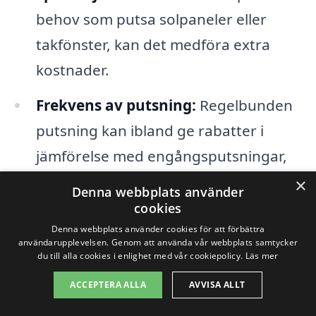
behov som putsa solpaneler eller
takfönster, kan det medföra extra
kostnader.
Frekvens av putsning:
Regelbunden
putsning kan ibland ge rabatter i
jämförelse med engångsputsningar,
vilket kan göra det mer ekonomiskt
×
Denna webbplats använder
fördelaktigt.
cookies
Denna webbplats använder cookies för att förbättra
användarupplevelsen. Genom att använda vår webbplats samtycker
Att hämta in offerter från olika företag
du till alla cookies i enlighet med vår cookiepolicy.
Läs mer
kan hjälpa dig att få en tydligare bild av
ACCEPTERA ALLA
AVVISA ALLT
vad
fönsterputs i Forsbacka
kostar.