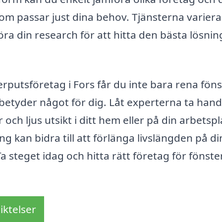
om passar just dina behov. Tjänsterna variera
 göra din research för att hitta den bästa lösni
erputsföretag i Fors får du inte bara rena fön
n betyder något för dig. Låt experterna ta han
och ljus utsikt i ditt hem eller på din arbetspl
 kan bidra till att förlänga livslängden på di
 steget idag och hitta rätt företag för fönst
iktelser