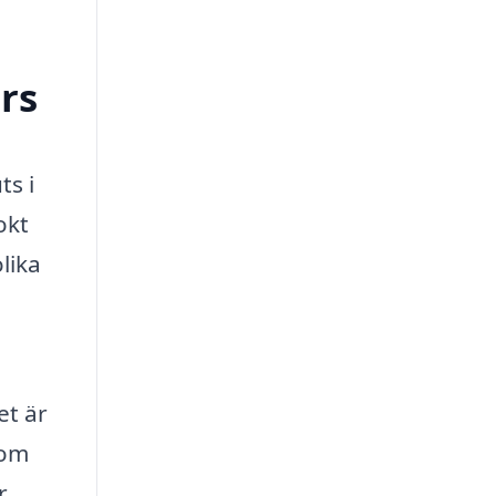
ors
ts i
okt
lika
et är
som
r