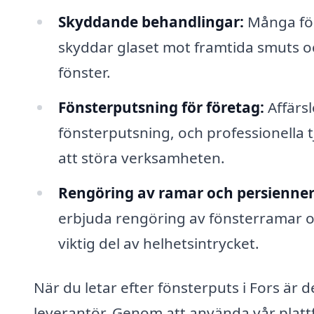
Skyddande behandlingar:
Många fön
skyddar glaset mot framtida smuts och
fönster.
Fönsterputsning för företag:
Affärsl
fönsterputsning, och professionella 
att störa verksamheten.
Rengöring av ramar och persienner
erbjuda rengöring av fönsterramar oc
viktig del av helhetsintrycket.
När du letar efter fönsterputs i Fors är de
leverantör. Genom att använda vår platt