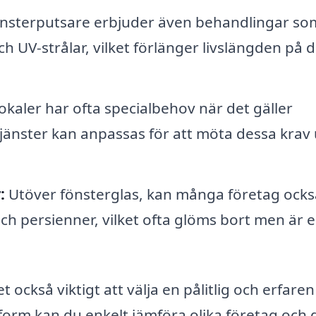
sterputsare erbjuder även behandlingar so
 UV-strålar, vilket förlänger livslängden på d
okaler har ofta specialbehov när det gäller
tjänster kan anpassas för att möta dessa krav
:
Utöver fönsterglas, kan många företag ocks
h persienner, vilket ofta glöms bort men är 
t också viktigt att välja en pålitlig och erfaren
form kan du enkelt jämföra olika företag och 