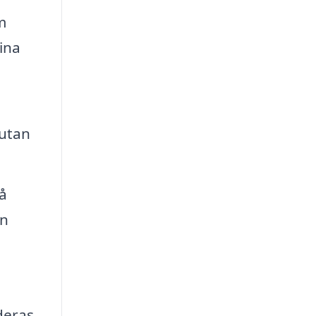
m
ina
 utan
å
en
deras