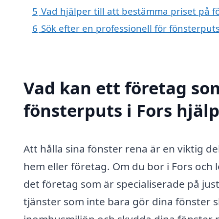
5
Vad hjälper till att bestämma priset på f
6
Sök efter en professionell för fönsterput
Vad kan ett företag som
fönsterputs i Fors hjälp
Att hålla sina fönster rena är en viktig d
hem eller företag. Om du bor i Fors och le
det företag som är specialiserade på jus
tjänster som inte bara gör dina fönster s
inomhusmiljön och skydda dina fönster på