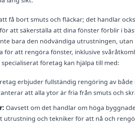
att få bort smuts och fläckar; det handlar oc
r att säkerställa att dina fönster förblir i bäs
r inte bara den nödvändiga utrustningen, utan
för att rengöra fönster, inklusive svåråtkoml
specialiserat företag kan hjälpa till med:
etag erbjuder fullständig rengöring av både 
anterar att alla ytor är fria från smuts och sk
r:
Oavsett om det handlar om höga byggnad
tt utrustning och tekniker för att nå och reng