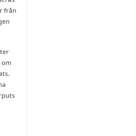
r från
ngen
ster
d om
ats.
na
erputs