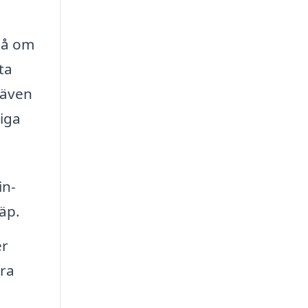
kså om
ta
 även
iga
in-
räp.
er
öra