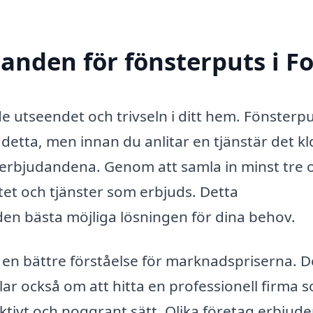
danden för fönsterputs i F
de utseendet och trivseln i ditt hem. Fönsterpu
 detta, men innan du anlitar en tjänstär det kl
ta erbjudandena. Genom att samla in minst tre o
tet och tjänster som erbjuds. Detta
 den bästa möjliga lösningen för dina behov.
g en bättre förståelse för marknadspriserna. D
ar också om att hitta en professionell firma 
ktivt och noggrant sätt. Olika företag erbjude