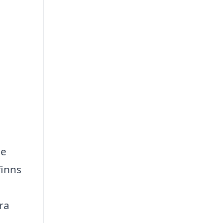
de
finns
ra