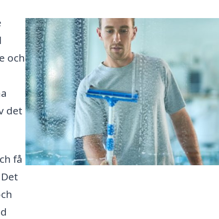
e
l
re och
na
av det
ch få
 Det
och
ed