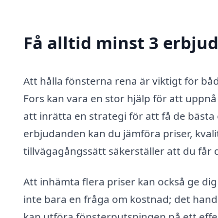
Få alltid minst 3 erbju
Att hålla fönsterna rena är viktigt för bå
Fors kan vara en stor hjälp för att uppnå
att inrätta en strategi för att få de bäs
erbjudanden kan du jämföra priser, kvali
tillvägagångssätt säkerställer att du får
Att inhämta flera priser kan också ge di
inte bara en fråga om kostnad; det handl
kan utföra fönsterputsningen på ett effe