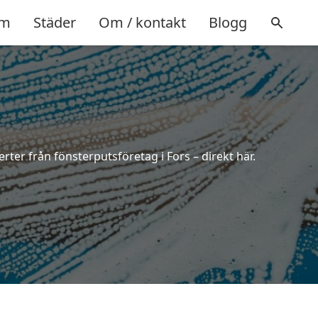
m
Städer
Om / kontakt
Blogg
rter från fönsterputsföretag i Fors – direkt här.