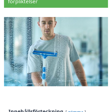
förpliktelser
Innehållsförteckning
gömma