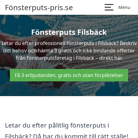
Fönsterputs-pris.se
Menu
Fönsterputs Filsbäck
Letar du efter professionell fönsterputs i Filsbäck? Beskriv
ditt behov och hämta 3 gratis och icke bindande offerter
från fönsterputsföretag i Filsbäck – direkt här.
Få 3 erbjudanden, gratis och utan förpliktelser
Letar du efter pålitlig fönsterputs i
Filsbäck? Då har du kommit till rätt ställe!