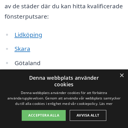
av de städer där du kan hitta kvalificerade
fönsterputsare:
Lidköping
Skara
Götaland
×
Toverud
Denna webbplats använder
cookies
Korsan
Denna webbplats använder cookies för att förbättra
användarupplevelsen. Genom att använda vår webbplats samtycker
du till alla cookies i enlighet med vår cookiepolicy.
Läs mer
Spiken
ACCEPTERA ALLA
AVVISA ALLT
Häggum