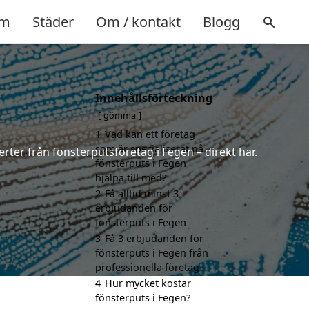
m
Städer
Om / kontakt
Blogg
Innehållsförteckning
gömma
1
Vad kan ett företag
som är specialiserat på
rter från fönsterputsföretag i Fegen – direkt här.
fönsterputs i Fegen
hjälpa till med?
2
Få alltid minst 3
erbjudanden för
fönsterputs i Fegen
3
Få 3 erbjudanden för
fönsterputs i Fegen från
professionella företag
4
Hur mycket kostar
fönsterputs i Fegen?