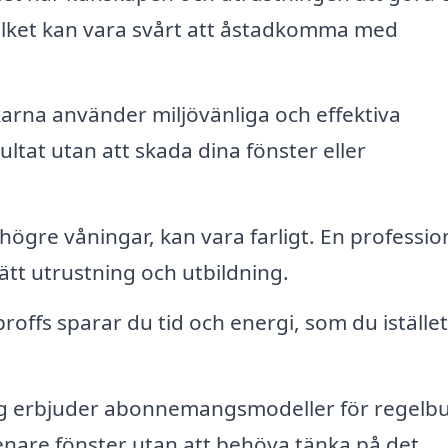
vilket kan vara svårt att åstadkomma med
rna använder miljövänliga och effektiva
ltat utan att skada dina fönster eller
i högre våningar, kan vara farligt. En professio
tt utrustning och utbildning.
roffs sparar du tid och energi, som du iställe
 erbjuder abonnemangsmodeller för regelb
 renare fönster utan att behöva tänka på det.