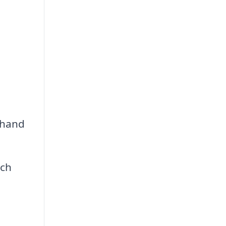
 hand
och