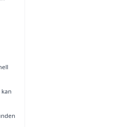
nell
t kan
unden