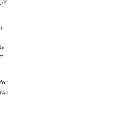
gar
n
ta
tt
för
ts i