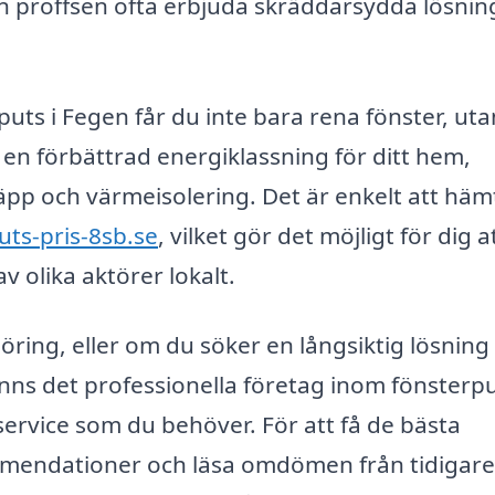
 proffsen ofta erbjuda skräddarsydda lösnin
puts i Fegen får du inte bara rena fönster, uta
 en förbättrad energiklassning för ditt hem,
läpp och värmeisolering. Det är enkelt att häm
uts-pris-8sb.se
, vilket gör det möjligt för dig a
v olika aktörer lokalt.
ng, eller om du söker en långsiktig lösning 
inns det professionella företag inom fönsterpu
ervice som du behöver. För att få de bästa
ommendationer och läsa omdömen från tidigare