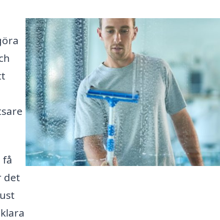
göra
och
tt
tsare
 få
r det
just
lklara