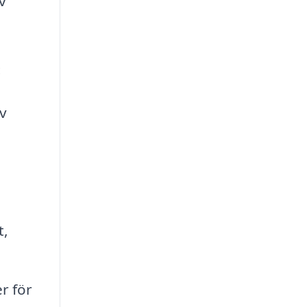
v
:
v
t,
r för