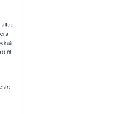
alltid
lera
också
tt få
elar: