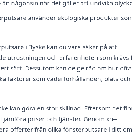
re än någonsin när det gäller att undvika olycko
rputsare använder ekologiska produkter som
rputsare i Byske kan du vara säker på att
både utrustningen och erfarenheten som krävs 
äkert sätt. Dessutom kan de ge råd om hur ofta
ka faktorer som väderförhållanden, plats och
yske kan göra en stor skillnad. Eftersom det fi
id jämföra priser och tjänster. Genom xn--
era offerter från olika fönsterputsare i ditt o