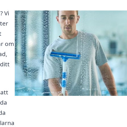
? Vi
ster
t
ar om
ad,
ditt
 att
dda
da
elarna