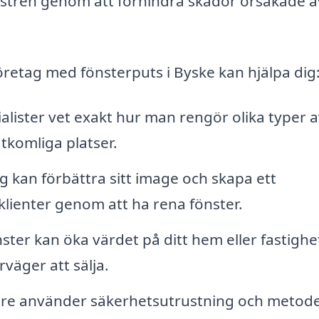
nstren genom att förhindra skador orsakade a
retag med fönsterputs i Byske kan hjälpa dig
alister vet exakt hur man rengör olika typer a
tkomliga platser.
 kan förbättra sitt image och skapa ett
lienter genom att ha rena fönster.
ter kan öka värdet på ditt hem eller fastighe
väger att sälja.
e använder säkerhetsutrustning och metode