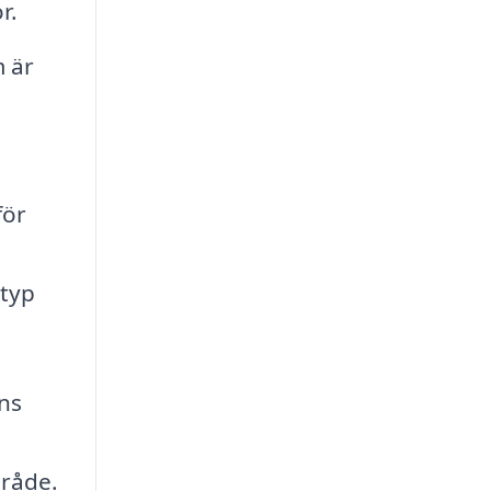
r.
 är
för
 typ
nns
mråde.