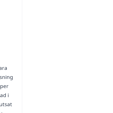
ara
tsning
pper
ad i
putsat