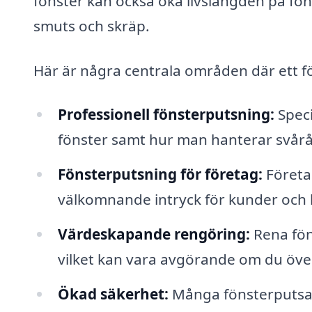
fönster kan också öka livslängden på fö
smuts och skräp.
Här är några centrala områden där ett fö
Professionell fönsterputsning:
Speci
fönster samt hur man hanterar svårå
Fönsterputsning för företag:
Företag
välkomnande intryck för kunder och k
Värdeskapande rengöring:
Rena föns
vilket kan vara avgörande om du över
Ökad säkerhet:
Många fönsterputsar