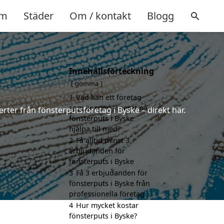
m
Städer
Om / kontakt
Blogg
Innehållsförteckning
gömma
1
Vad kan ett företag
som är specialiserat på
rter från fönsterputsföretag i Byske – direkt här.
fönsterputs i Byske
hjälpa till med?
2
Få alltid minst 3
erbjudanden för
fönsterputs i Byske
3
Få 3 erbjudanden för
fönsterputs i Byske från
professionella företag
4
Hur mycket kostar
fönsterputs i Byske?