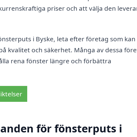
nkurrenskraftiga priser och att välja den lever
önsterputs i Byske, leta efter företag som kan
på kvalitet och säkerhet. Många av dessa för
lla rena fönster längre och förbättra
iktelser
danden för fönsterputs i