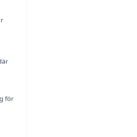
ar
där
g för