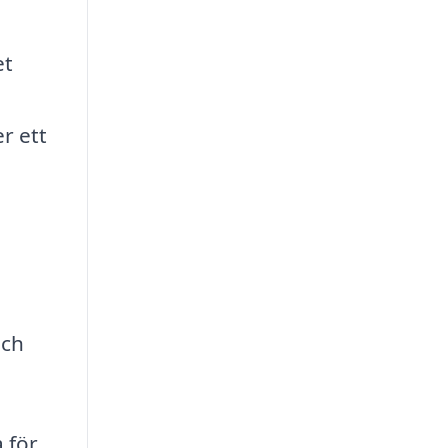
et
r ett
och
 för