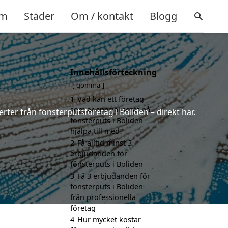
m
Städer
Om / kontakt
Blogg
Innehållsförteckning
gömma
1
Vad kan ett företag
som är specialiserat på
rter från fönsterputsföretag i Boliden – direkt här.
fönsterputs i Boliden
hjälpa till med?
2
Få alltid minst 3
erbjudanden för
fönsterputs i Boliden
3
Få 3 erbjudanden för
fönsterputs i Boliden
från professionella
företag
4
Hur mycket kostar