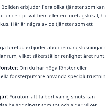
i Boliden erbjuder flera olika tjänster som kan
r om ett privat hem eller en företagslokal, h
okus. Här är några av de tjänster som ett
a företag erbjuder abonnemangslösningar 
nrum, vilket säkerställer renlighet året runt.
fönster:
Om du har höga fönster eller
nella fönsterputsare använda specialutrustnin
gar:
Förutom att ta bort vanlig smuts kan
isa beläggningar som sot och alger, vilket