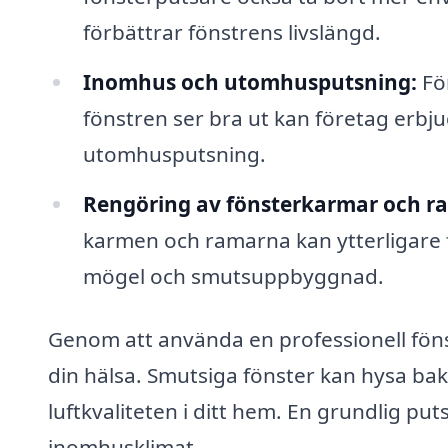
förbättrar fönstrens livslängd.
Inomhus och utomhusputsning:
För
fönstren ser bra ut kan företag erbj
utomhusputsning.
Rengöring av fönsterkarmar och r
karmen och ramarna kan ytterligare 
mögel och smutsuppbyggnad.
Genom att använda en professionell föns
din hälsa. Smutsiga fönster kan hysa ba
luftkvaliteten i ditt hem. En grundlig put
inomhusklimat.