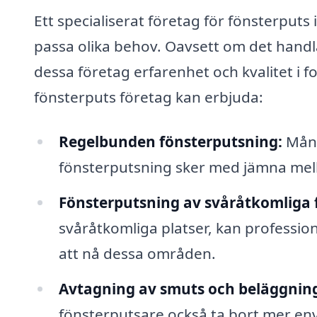
Ett specialiserat företag för fönsterputs 
passa olika behov. Oavsett om det handla
dessa företag erfarenhet och kvalitet i f
fönsterputs företag kan erbjuda:
Regelbunden fönsterputsning:
Mång
fönsterputsning sker med jämna mella
Fönsterputsning av svåråtkomliga 
svåråtkomliga platser, kan professio
att nå dessa områden.
Avtagning av smuts och beläggnin
fönsterputsare också ta bort mer env