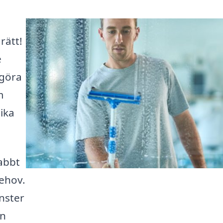
rätt!
e
 göra
m
lika
abbt
behov.
önster
en