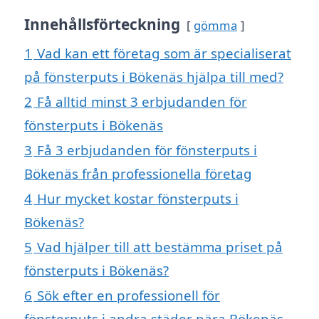
Innehållsförteckning
gömma
1
Vad kan ett företag som är specialiserat
på fönsterputs i Bökenäs hjälpa till med?
2
Få alltid minst 3 erbjudanden för
fönsterputs i Bökenäs
3
Få 3 erbjudanden för fönsterputs i
Bökenäs från professionella företag
4
Hur mycket kostar fönsterputs i
Bökenäs?
5
Vad hjälper till att bestämma priset på
fönsterputs i Bökenäs?
6
Sök efter en professionell för
fönsterputs i andra städer nära Bökenäs