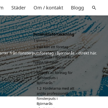
m
Städer
Om / kontakt
Blogg
Innehållsförteckning
gömma
1
Vad kan ett företag
som är specialiserat på
rter från fönsterputsföretag i Björnarås – direkt här.
fönsterputs i Björnarås
hjälpa till med?
1.1
Tjänster som
erbjuds av företag för
fönsterputs i
Björnarås
1.2
Fördelarna med att
anlita professionell
fönsterputs i
Björnarås