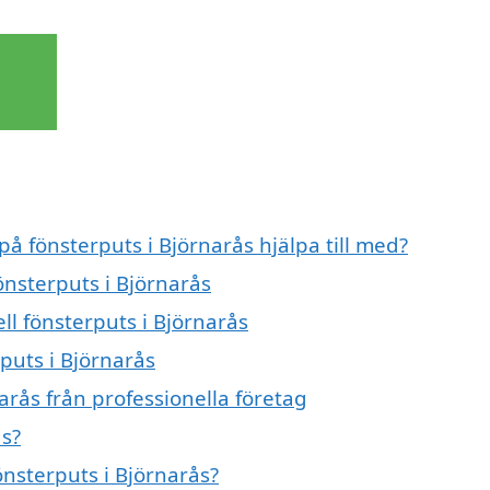
på fönsterputs i Björnarås hjälpa till med?
önsterputs i Björnarås
ll fönsterputs i Björnarås
puts i Björnarås
arås från professionella företag
ås?
önsterputs i Björnarås?