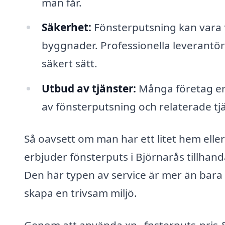
man får.
Säkerhet:
Fönsterputsning kan vara f
byggnader. Professionella leverantöre
säkert sätt.
Utbud av tjänster:
Många företag erb
av fönsterputsning och relaterade t
Så oavsett om man har ett litet hem ell
erbjuder fönsterputs i Björnarås tillhan
Den här typen av service är mer än bara 
skapa en trivsam miljö.
Genom att använda xn--fnsterputs-pris-8s