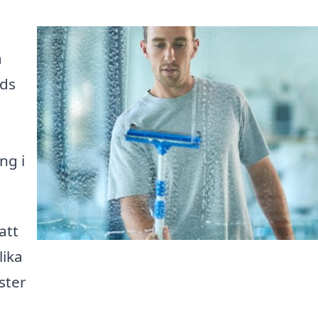
a
ads
ng i
att
lika
ster