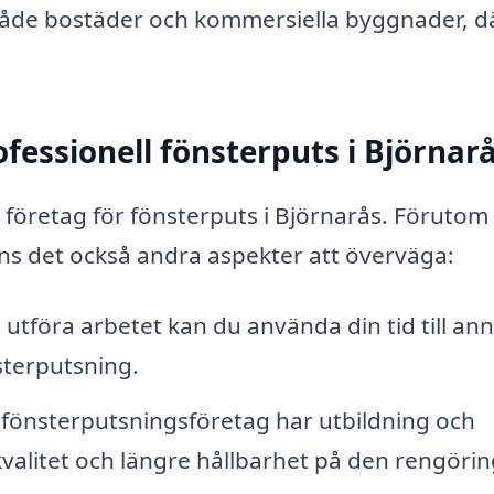
ör både bostäder och kommersiella byggnader, d
fessionell fönsterputs i Björnar
tt företag för fönsterputs i Björnarås. Förutom
ns det också andra aspekter att överväga:
utföra arbetet kan du använda din tid till an
nsterputsning.
 fönsterputsningsföretag har utbildning och
 kvalitet och längre hållbarhet på den rengöri