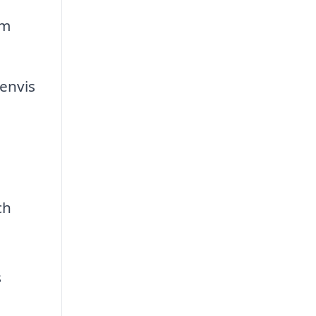
om
 envis
ch
s