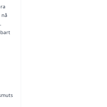
öra
n nå
.
lbart
 smuts