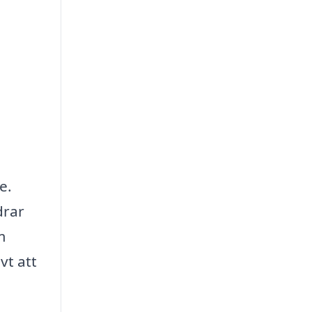
e.
drar
m
vt att