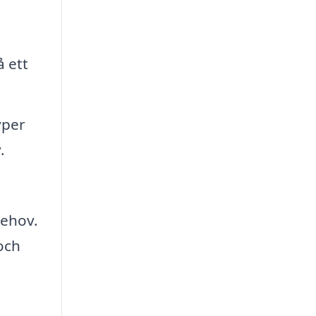
å ett
yper
.
behov.
och