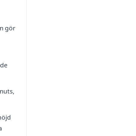
m gör
åde
muts,
höjd
a