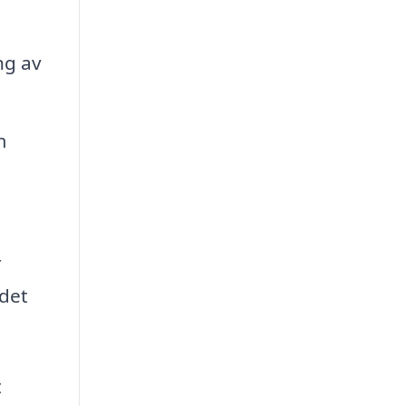
ng av
m
r
 det
t