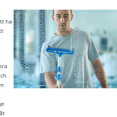
tt ha
tt
öra
och
om
ge
åt