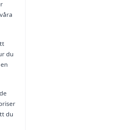
ar
svåra
tt
ur du
den
åde
priser
tt du