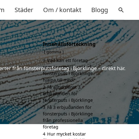
m
Städer
Om / kontakt
Blogg
Innehållsförteckning
gömma
1
Vad kan ett företag
som är specialiserat på
rter från fönsterputsföretag i Björklinge – direkt här.
fönsterputs i Björklinge
hjälpa till med?
2
Få alltid minst 3
erbjudanden för
fönsterputs i Björklinge
3
Få 3 erbjudanden för
fönsterputs i Björklinge
från professionella
företag
4
Hur mycket kostar