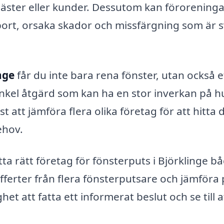
gäster eller kunder. Dessutom kan förorening
 bort, orsaka skador och missfärgning som är 
nge
får du inte bara rena fönster, utan också e
enkel åtgärd som kan ha en stor inverkan på h
 att jämföra flera olika företag för att hitta 
ehov.
ta rätt företag för fönsterputs i Björklinge b
ferter från flera fönsterputsare och jämföra 
het att fatta ett informerat beslut och se till a