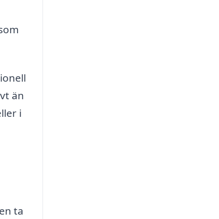
 som
ionell
ivt än
ler i
ven ta