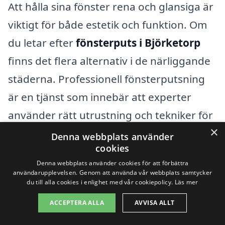
Att hålla sina fönster rena och glansiga är
viktigt för både estetik och funktion. Om
du letar efter
fönsterputs i Björketorp
finns det flera alternativ i de närliggande
städerna. Professionell fönsterputsning
är en tjänst som innebär att experter
använder rätt utrustning och tekniker för
×
att garantera ett perfekt resultat.
Denna webbplats använder
cookies
Tjänsten kan vara ovärderlig, särskilt om
Denna webbplats använder cookies för att förbättra
du har svårt att nå fönster högre upp
användarupplevelsen. Genom att använda vår webbplats samtycker
du till alla cookies i enlighet med vår cookiepolicy.
Läs mer
eller om du helt enkelt vill spara tid.
ACCEPTERA ALLA
AVVISA ALLT
För att förbättra din sökning efter