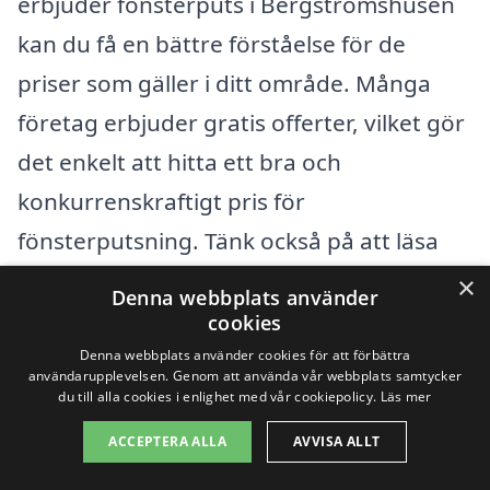
erbjuder fönsterputs i Bergströmshusen
kan du få en bättre förståelse för de
priser som gäller i ditt område. Många
företag erbjuder gratis offerter, vilket gör
det enkelt att hitta ett bra och
konkurrenskraftigt pris för
fönsterputsning. Tänk också på att läsa
recensioner och omdömen från tidigare
×
Denna webbplats använder
kunder för att få en uppfattning om vilket
cookies
företag som ger den bästa servicen.
Denna webbplats använder cookies för att förbättra
användarupplevelsen. Genom att använda vår webbplats samtycker
du till alla cookies i enlighet med vår cookiepolicy.
Läs mer
Få 3 erbjudanden, gratis och utan
ACCEPTERA ALLA
AVVISA ALLT
förpliktelser