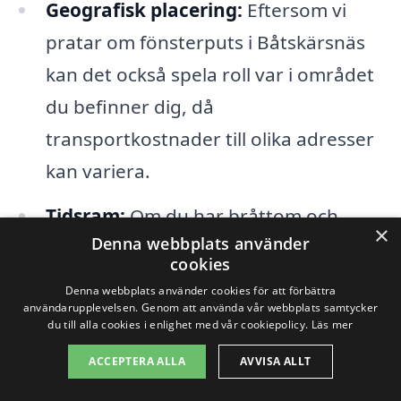
Geografisk placering:
Eftersom vi
pratar om fönsterputs i Båtskärsnäs
kan det också spela roll var i området
du befinner dig, då
transportkostnader till olika adresser
kan variera.
Tidsram:
Om du har bråttom och
×
Denna webbplats använder
behöver tjänsten snart, kan det
cookies
eventuellt påverka kostnaden. Många
Denna webbplats använder cookies för att förbättra
företag erbjuder standardpriser, men
användarupplevelsen. Genom att använda vår webbplats samtycker
du till alla cookies i enlighet med vår cookiepolicy.
Läs mer
akuta ärenden kan komma med en
ACCEPTERA ALLA
AVVISA ALLT
extra avgift.