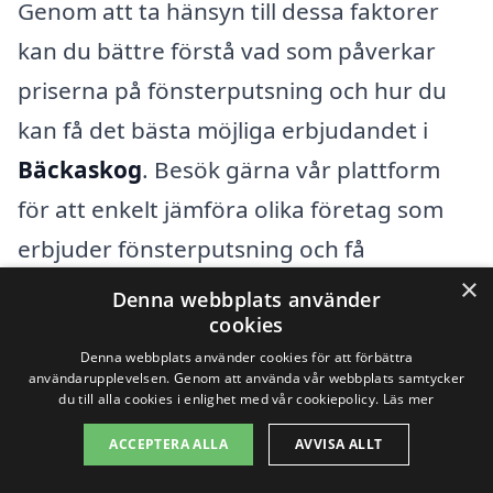
Genom att ta hänsyn till dessa faktorer
kan du bättre förstå vad som påverkar
priserna på fönsterputsning och hur du
kan få det bästa möjliga erbjudandet i
Bäckaskog
. Besök gärna vår plattform
för att enkelt jämföra olika företag som
erbjuder fönsterputsning och få
×
professionella rekommendationer som
Denna webbplats använder
cookies
passar dina behov.
Denna webbplats använder cookies för att förbättra
användarupplevelsen. Genom att använda vår webbplats samtycker
du till alla cookies i enlighet med vår cookiepolicy.
Läs mer
Få 3 erbjudanden, gratis och utan
förpliktelser
ACCEPTERA ALLA
AVVISA ALLT